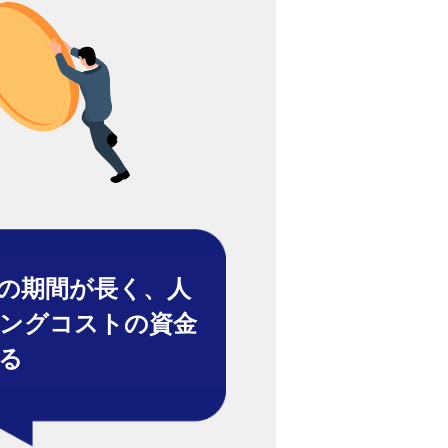
の期間が長く、人
ングコストの資金
る