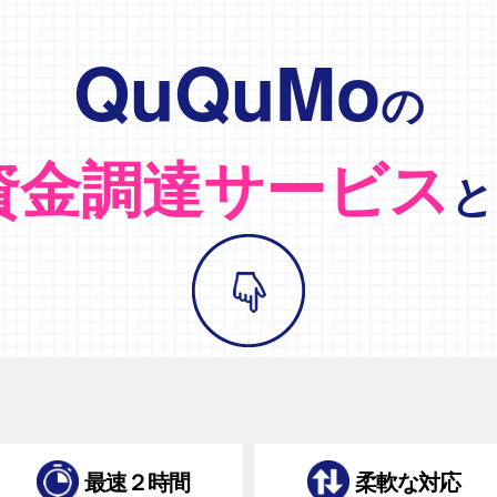
QuQuMo
の
資金調達サービス
と
最速２時間
柔軟な対応