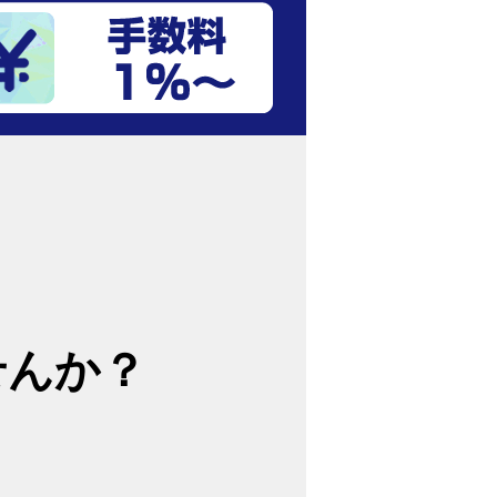
り
せんか？