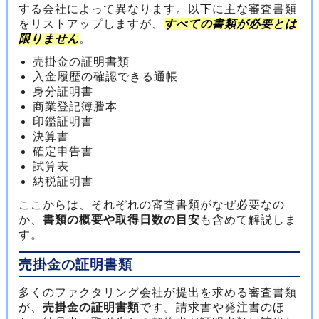
する会社によって異なります。以下に主な審査書類
をリストアップしますが、
すべての書類が必要とは
限りません
。
売掛金の証明書類
入金履歴の確認できる通帳
身分証明書
商業登記簿謄本
印鑑証明書
決算書
確定申告書
試算表
納税証明書
ここからは、それぞれの審査書類がなぜ必要なの
か、
書類の概要や取得日数の目安
も含めて解説しま
す。
売掛金の証明書類
多くのファクタリング会社が提出を求める審査書類
が、
売掛金の証明書類
です。請求書や発注書のほ