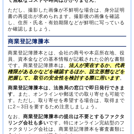
て無駄なコストや時間はかかりません
。
ただし、撮影した画像が不鮮明な場合は、身分証明
書の再提出が求められます。撮影後の画像を確認
し、住所・氏名・有効期限などが鮮明に写っている
か確認しましょう。
商業登記簿謄本
商業登記簿謄本とは、会社の商号や本店所在地、役
員、資本金などの基本情報が記載された公的な書類
です。商業登記簿謄本は、
法人が実在するか、代表
権限があるかなどを確認するほか、設立形態などを
把握して、取引の安全性を検討する
際に用います
。
商業登記簿謄本は、法務局の窓口で即日発行できま
す
。また、オンラインや郵送での取り寄せも可能で
す。ただし、取り寄せを希望する場合は、取得まで
に2～3日を要するため注意しましょう。
なお、
商業登記簿謄本の提出は不要とするファクタ
リング会社も多い
です。特にオンライン完結型のフ
ァクタリング会社は、商業登記簿謄本を審査書類に