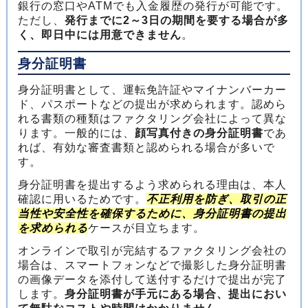
銀行の窓口やATMでも入金履歴の発行が可能です。
ただし、
発行までに2～3日の期間を要する場合が多
く、即日中には用意できません
。
身分証明書
身分証明書として、運転免許証やマイナンバーカー
ド、パスポートなどの提出が求められます。認めら
れる書類の種類はファクタリング会社によって異な
ります。一般的には、
顔写真付きの身分証明書
であ
れば、有効な審査書類と認められる場合が多いで
す。
身分証明書を提出するよう求められる理由は、本人
確認に用いるためです。
不正利用を防ぎ、取引の正
当性や安全性を確保するために、身分証明書の提出
を求められる
ケースが目立ちます。
オンラインで取引が完結するファクタリング会社の
場合は、スマートフォンなどで撮影した身分証明書
の画像データを添付して送付するだけで提出が完了
します。
身分証明書が手元にある場合、提出におい