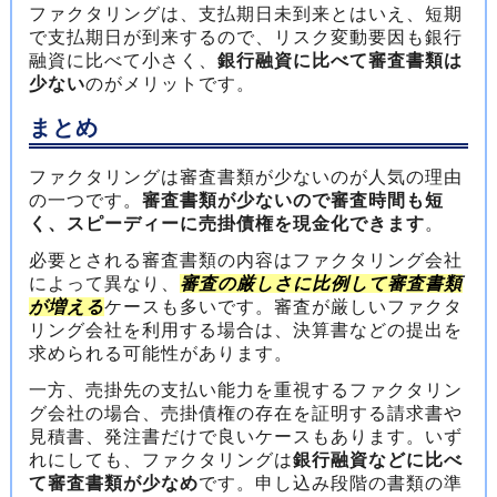
ファクタリングは、支払期日未到来とはいえ、短期
で支払期日が到来するので、リスク変動要因も銀行
融資に比べて小さく、
銀行融資に比べて審査書類は
少ない
のがメリットです。
まとめ
ファクタリングは審査書類が少ないのが人気の理由
の一つです。
審査書類が少ないので審査時間も短
く、スピーディーに売掛債権を現金化できます
。
必要とされる審査書類の内容はファクタリング会社
によって異なり、
審査の厳しさに比例して審査書類
が増える
ケースも多いです。審査が厳しいファクタ
リング会社を利用する場合は、決算書などの提出を
求められる可能性があります。
一方、売掛先の支払い能力を重視するファクタリン
グ会社の場合、売掛債権の存在を証明する請求書や
見積書、発注書だけで良いケースもあります。いず
れにしても、ファクタリングは
銀行融資などに比べ
て審査書類が少なめ
です。申し込み段階の書類の準