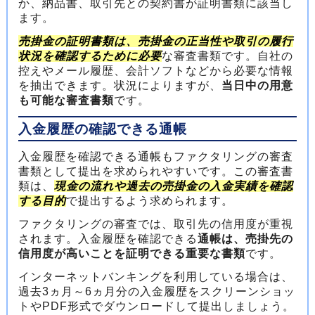
か、納品書、取引先との契約書が証明書類に該当し
ます。
売掛金の証明書類は、売掛金の正当性や取引の履行
状況を確認するために必要
な審査書類です。自社の
控えやメール履歴、会計ソフトなどから必要な情報
を抽出できます。状況によりますが、
当日中の用意
も可能な審査書類
です。
入金履歴の確認できる通帳
入金履歴を確認できる通帳もファクタリングの審査
書類として提出を求められやすいです。この審査書
類は、
現金の流れや過去の売掛金の入金実績を確認
する目的
で提出するよう求められます。
ファクタリングの審査では、取引先の信用度が重視
されます。入金履歴を確認できる
通帳は、売掛先の
信用度が高いことを証明できる重要な書類
です。
インターネットバンキングを利用している場合は、
過去3ヵ月～6ヵ月分の入金履歴をスクリーンショッ
トやPDF形式でダウンロードして提出しましょう。