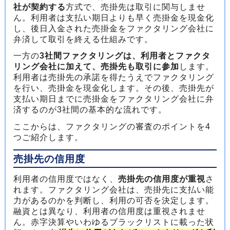
社が契約する
方式で、売掛先は取引に関与しませ
ん。利用者は支払い期日よりも早く売掛金を現金化
し、後日入金された売掛金をファクタリング会社に
弁済して取引を終える仕組みです。
一方の
3社間ファクタリングは、利用者とファクタ
リング会社に加えて、売掛先も取引に参加
します。
利用者は売掛先の承諾を得たうえでファクタリング
を行い、売掛金を現金化します。その後、売掛先が
支払い期日までに売掛金をファクタリング会社に弁
済するのが3社間の基本的な流れです。
ここからは、ファクタリングの審査のポイントを4
つご紹介します。
売掛先の信用度
利用者の信用度ではなく、
売掛先の信用度が重視
さ
れます。ファクタリング会社は、売掛先に支払い能
力があるのかを判断し、利用の可否を決定します。
融資とは異なり、利用者の信用度は重視されませ
ん。赤字決算やいわゆるブラックリストに載った状