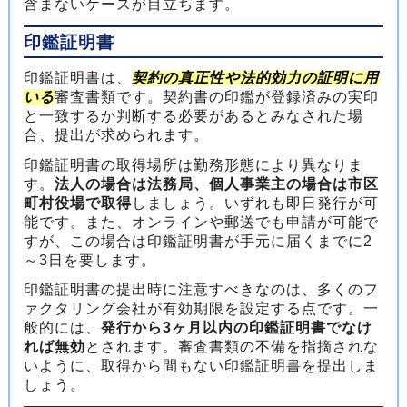
含まないケースが目立ちます。
印鑑証明書
印鑑証明書は、
契約の真正性や法的効力の証明に用
いる
審査書類です。契約書の印鑑が登録済みの実印
と一致するか判断する必要があるとみなされた場
合、提出が求められます。
印鑑証明書の取得場所は勤務形態により異なりま
す。
法人の場合は法務局、個人事業主の場合は市区
町村役場で取得
しましょう。いずれも即日発行が可
能です。また、オンラインや郵送でも申請が可能で
すが、この場合は印鑑証明書が手元に届くまでに2
～3日を要します。
印鑑証明書の提出時に注意すべきなのは、多くのフ
ァクタリング会社が有効期限を設定する点です。一
般的には、
発行から3ヶ月以内の印鑑証明書でなけ
れば無効
とされます。審査書類の不備を指摘されな
いように、取得から間もない印鑑証明書を提出しま
しょう。