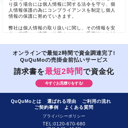
り扱う場合には個人情報に関する法令を守り、個
人情報保護の為にコンプライアンスを制定し個人
情報の保護に努めていきます。
弊社は個人情報の取り扱いに関し、その情報を安
全に管理し、適正に使用することの重要性から以
下の内容にて基本方針を定め、弊社で保有するす
べての個人情報の保護に万全を尽くすことをお約
束します。
オンラインで最短2時間で資金調達完了!
QuQuMoの売掛金前払いサービス
【基本方針】
最短2時間
請求書を
で資金化
１.関係法令の遵守
弊社は「個人情報の保護に関する法律」（平成15
今すぐお見積りをする!
年5月30日法律第57号）および、その他関係法令
を遵守致します。
QuQuMoとは
選ばれる理由
ご利用の流れ
２.個人情報の使用
ご契約事例
よくある質問
弊社はホームページ等での公表または書面による
お知らせにより、お客様の個人情報の利用目的を
プライバシーポリシー
明確にし、法令に定める場合を除きその利用目的
TEL:
0120-670-680
の達成に必要な範囲内において使用します。