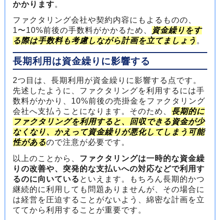
かかります
。
ファクタリング会社や契約内容にもよるものの、
1〜10%前後の手数料がかかるため、
資金繰りをす
る際は手数料も考慮しながら計画を立てましょう
。
長期利用は資金繰りに影響する
2つ目は、長期利用が資金繰りに影響する点です。
先述したように、ファクタリングを利用するには手
数料がかかり、10%前後の売掛金をファクタリング
会社へ支払うことになります。そのため、
長期的に
ファクタリングを利用すると、回収できる資金が少
なくなり、かえって資金繰りが悪化してしまう可能
性がある
ので注意が必要です。
以上のことから、
ファクタリングは一時的な資金繰
りの改善や、突発的な支払いへの対応などで利用す
るのに向いている
といえます。もちろん長期的かつ
継続的に利用しても問題ありませんが、その場合に
は経営を圧迫することがないよう、綿密な計画を立
ててから利用することが重要です。