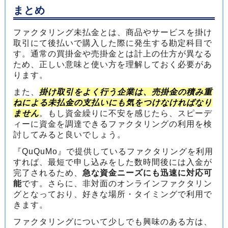
まとめ
ファクタリング未払金とは、商品やサービスを掛け
取引にて後払いで購入した際に発生する勘定科目で
す。通常の買掛金や売掛金とは計上の仕方が異なる
ため、正しい意味と使い方を理解しておく必要があ
ります。
また、
掛け取引をよく行う企業は、売掛金の積み重
ねによる未払金の支払いにも気をつけなければなり
ません
。もし資金繰りに不安を感じたら、スピーデ
ィーに資金を調達できるファクタリングの利用を検
討してみると良いでしょう。
『QuQuMo』で提供しているファクタリングを利用
すれば、最短で申し込みをした数時間後には入金が
完了されるため、
急な資金ニーズにも迅速に対応可
能
です。さらに、非対面のオンラインファクタリン
グとなっており、好きな場所・タイミングで利用で
きます。
ファクタリングについて少しでも興味のある方は、