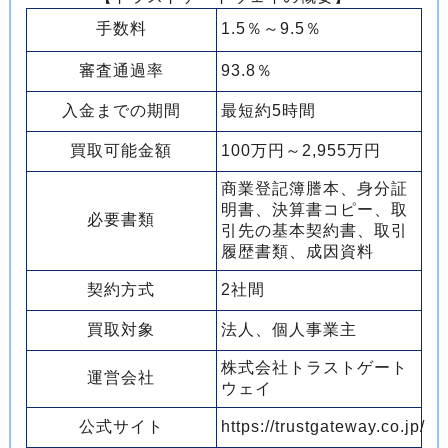
手数料
1.5％～9.5％
審査通過率
93.8％
入金までの期間
最短約5時間
買取可能金額
100万円～2,955万円
商業登記簿謄本、身分証
明書、決算書コピー、取
必要書類
引先の基本契約書、取引
履歴書類、成因資料
契約方式
2社間
買取対象
法人、個人事業主
株式会社トラストゲート
運営会社
ウェイ
公式サイト
https://trustgateway.co.jp/