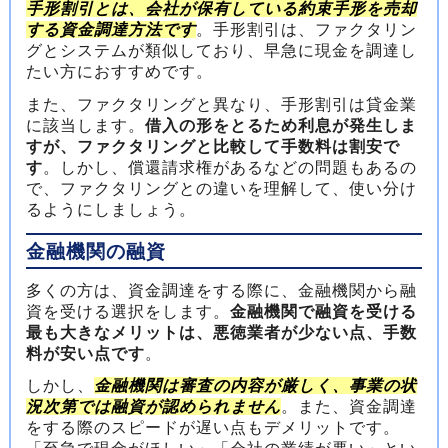
手形割引とは、会社が保有している約束手形を売却
する資金調達方法です
。手形割引は、ファクタリン
グとシステムが類似しており、早急に現金を調達し
たい方におすすめです。
また、ファクタリングと異なり、手形割引は貸金業
に該当します。
借入の形をとるため利息が発生しま
すが、ファクタリングと比較して手数料は割安で
す
。しかし、償還請求権があるなどの問題もあるの
で、ファクタリングとの違いを理解して、使い分け
るようにしましょう。
金融機関の融資
多くの方は、資金調達をする際に、金融機関から融
資を受ける選択をします。
金融機関で融資を受ける
最も大きなメリットは、悪徳業者が少ない点、手数
料が安い点です
。
しかし、
金融機関は審査の内容が厳しく、事業の状
況次第では融資が認められません
。また、資金調達
をする際のスピードが遅い点もデメリットです。