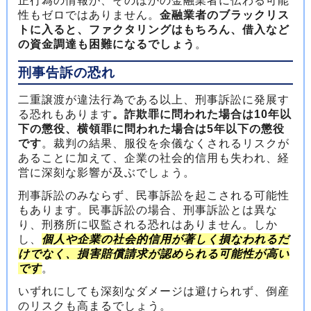
正行為の情報が、そのほかの金融業者に伝わる可能
性もゼロではありません。
金融業者のブラックリス
トに入ると、ファクタリングはもちろん、借入など
の資金調達も困難になるでしょう
。
刑事告訴の恐れ
二重譲渡が違法行為である以上、刑事訴訟に発展す
る恐れもあります
。詐欺罪に問われた場合は10年以
下の懲役、横領罪に問われた場合は5年以下の懲役
です
。裁判の結果、服役を余儀なくされるリスクが
あることに加えて、企業の社会的信用も失われ、経
営に深刻な影響が及ぶでしょう。
刑事訴訟のみならず、民事訴訟を起こされる可能性
もあります。民事訴訟の場合、刑事訴訟とは異な
り、刑務所に収監される恐れはありません。しか
し、
個人や企業の社会的信用が著しく損なわれるだ
けでなく、損害賠償請求が認められる可能性が高い
です
。
いずれにしても深刻なダメージは避けられず、倒産
のリスクも高まるでしょう。