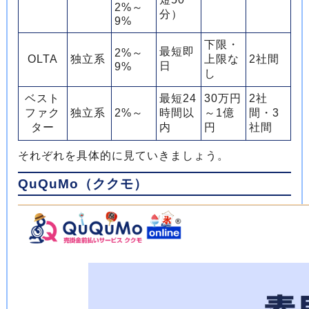
2%～
分）
9%
下限・
最短即
2%～
OLTA
独立系
上限な
2社間
日
9%
し
ベスト
最短24
30万円
2社
ファク
独立系
2%～
時間以
～1億
間・3
ター
内
円
社間
それぞれを具体的に見ていきましょう。
QuQuMo（ククモ）