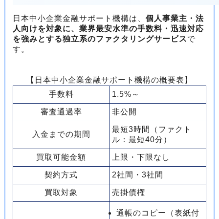
日本中小企業金融サポート機構は、
個人事業主・法
人向けを対象に、業界最安水準の手数料・迅速対応
を強みとする独立系のファクタリングサービス
で
す。
【日本中小企業金融サポート機構の概要表】
手数料
1.5%～
審査通過率
非公開
最短3時間（ファクト
入金までの期間
ル：最短40分）
買取可能金額
上限・下限なし
契約方式
2社間・3社間
買取対象
売掛債権
通帳のコピー（表紙付