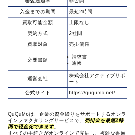
審査通過率
非公開
入金までの期間
最短2時間
買取可能金額
上限なし
契約方式
2社間
買取対象
売掛債権
請求書
必要書類
通帳
株式会社アクティブサポ
運営会社
ート
公式サイト
https://ququmo.net/
QuQuMoは、企業の資金繰りをサポートするオンラ
インファクタリングサービスで、
売掛金を最短2時
間で現金化できます
。
すべての手続きがオンラインで完結し、複雑な書類