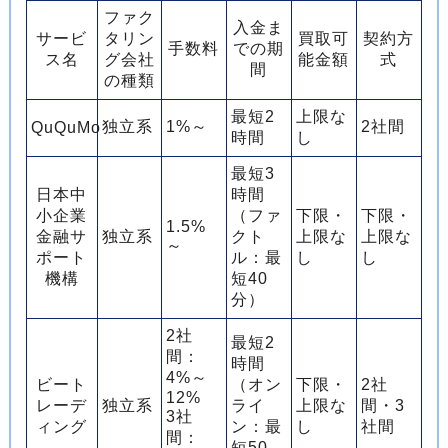
ファク
入金ま
サービ
タリン
買取可
契約方
手数料
での期
ス名
グ会社
能金額
式
間
の種類
最短2
上限な
独立系
1%～
2社間
QuQuMo
時間
し
最短3
日本中
時間
小企業
（ファ
下限・
下限・
1.5%
金融サ
独立系
クト
上限な
上限な
～
ポート
ル：最
し
し
機構
短40
分）
2社
最短2
間：
時間
4%～
ビート
（オン
下限・
2社
12%
レーデ
独立系
ライ
上限な
間・3
3社
ィング
ン：最
し
社間
間：
短50