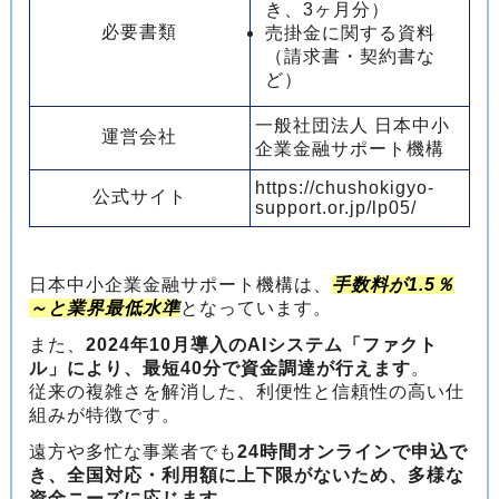
き、3ヶ月分）
必要書類
売掛金に関する資料
（請求書・契約書な
ど）
一般社団法人 日本中小
運営会社
企業金融サポート機構
https://chushokigyo-
公式サイト
support.or.jp/lp05/
日本中小企業金融サポート機構は、
手数料が1.5％
～と業界最低水準
となっています。
また、
2024年10月導入のAIシステム「ファクト
ル」により、最短40分で資金調達が行えます
。
従来の複雑さを解消した、利便性と信頼性の高い仕
組みが特徴です。
遠方や多忙な事業者でも
24時間オンラインで申込で
き、全国対応・利用額に上下限がないため、多様な
資金ニーズに応じます
。